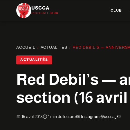
USCCA
CLUB
FOOTBALL CLUB
ACCUEIL
/
ACTUALITÉS
/
RED DEBIL’S — ANNIVERSAI
ACTUALITÉS
Red Debil’s — a
section (16 avril
📅 16 avril 2018
⏱️ 1 min de lecture
📸
Instagram @uscca_39