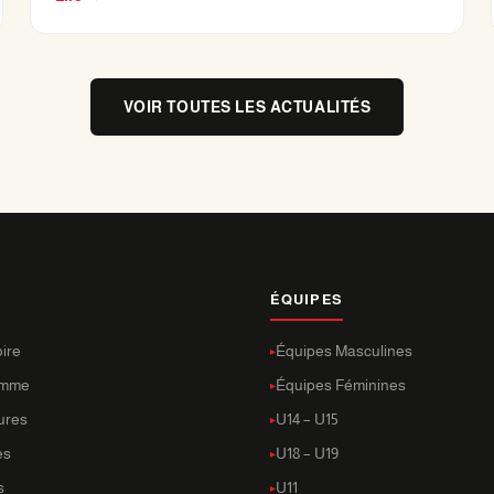
VOIR TOUTES LES ACTUALITÉS
ÉQUIPES
oire
Équipes Masculines
amme
Équipes Féminines
tures
U14 – U15
es
U18 – U19
s
U11