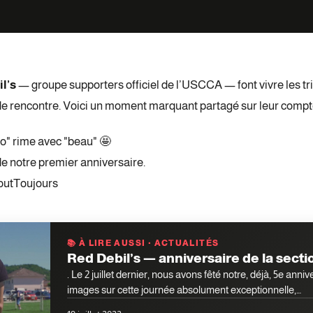
l’s
— groupe supporters officiel de l’USCCA — font vivre les tr
e rencontre. Voici un moment marquant partagé sur leur compt
fo" rime avec "beau" 🤩
e notre premier anniversaire.
outToujours
📚 À LIRE AUSSI · ACTUALITÉS
Red Debil’s — anniversaire de la section
. Le 2 juillet dernier, nous avons fêté notre, déjà, 5e anni
images sur cette journée absolument exceptionnelle,…