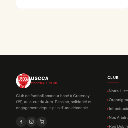
CLUB
USCCA
FOOTBALL CLUB
Notre Hist
Club de football amateur basé à Crotenay
Organigr
(39), au cœur du Jura. Passion, solidarité et
engagement depuis plus d'une décennie.
Infrastruc
Nos Arbitr
Red Debil'