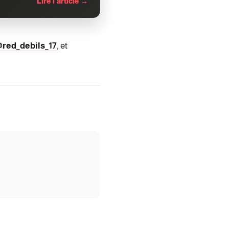
Lire l'article →
red_debils_17
, et