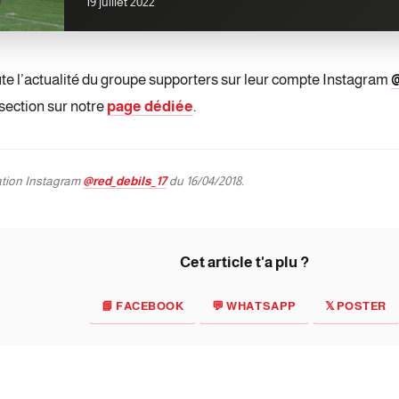
19 juillet 2022
te l’actualité du groupe supporters sur leur compte Instagram
@
section sur notre
page dédiée
.
ation Instagram
@red_debils_17
du 16/04/2018.
Cet article t'a plu ?
📘 FACEBOOK
💬 WHATSAPP
𝕏 POSTER