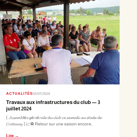
ACTUALITÉS
03/07/2024
Travaux aux infrastructures du club — 3
juillet 2024
[ 𝓐𝓼𝓼𝓮𝓶𝓫𝓵é𝓮 𝓰é𝓷é𝓻𝓪𝓵𝓮 𝓭𝓾 𝓬𝓵𝓾𝓫 𝓬𝓮 𝓼𝓪𝓶𝓮𝓭𝓲 𝓪𝓾 𝓼𝓽𝓪𝓭𝓮 𝓭𝓮
𝓒𝓻𝓸𝓽𝓮𝓷𝓪𝔂 ] 📈⚽️ Retour sur une saison encore…
Lire →