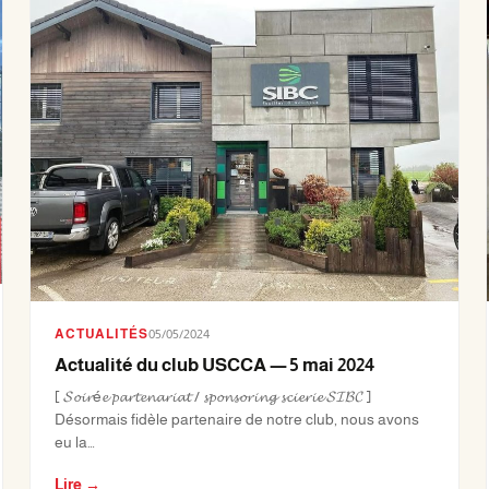
ACTUALITÉS
05/05/2024
Actualité du club USCCA — 5 mai 2024
[ 𝓢𝓸𝓲𝓻é𝓮 𝓹𝓪𝓻𝓽𝓮𝓷𝓪𝓻𝓲𝓪𝓽 / 𝓼𝓹𝓸𝓷𝓼𝓸𝓻𝓲𝓷𝓰 𝓼𝓬𝓲𝓮𝓻𝓲𝓮 𝓢𝓘𝓑𝓒 ]
Désormais fidèle partenaire de notre club, nous avons
eu la…
Lire →