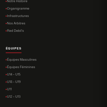
Notre Histoire
Organigramme
Infrastructures
Nos Arbitres
Red Debil's
ÉQUIPES
Équipes Masculines
Équipes Féminines
U14 – U15
U18 – U19
U11
U12 – U13