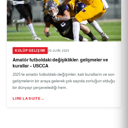
KULÜP GELIŞIMI
20 JUIN 2025
Amatör futboldaki değişiklikler: gelişmeler ve
kurallar – USCCA
2025’te amatör futboldaki değişimler, katı kuralların ve son
gelişmelerin bir araya gelerek çok sayıda zorluğun olduğu
bir dünyayı çerçevelediği hem…
LIRE LA SUITE