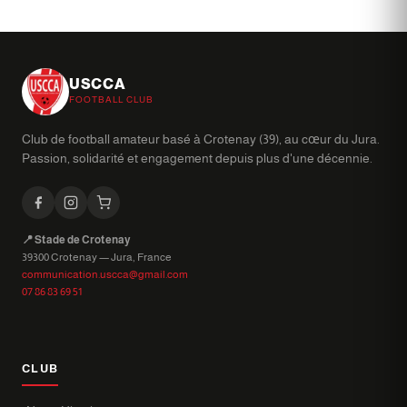
USCCA
FOOTBALL CLUB
Club de football amateur basé à Crotenay (39), au cœur du Jura.
Passion, solidarité et engagement depuis plus d'une décennie.
📍 Stade de Crotenay
39300 Crotenay — Jura, France
communication.uscca@gmail.com
07 86 83 69 51
CLUB