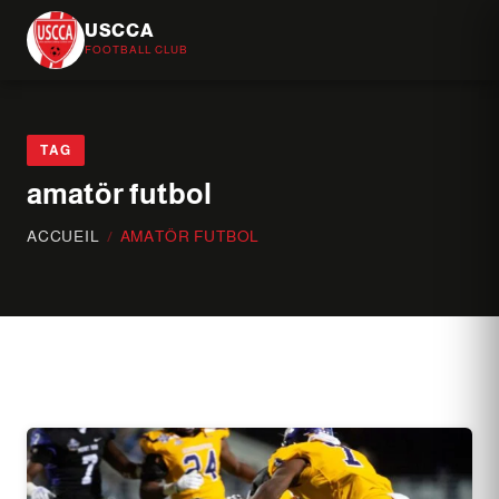
USCCA
FOOTBALL CLUB
TAG
amatör futbol
ACCUEIL
/
AMATÖR FUTBOL