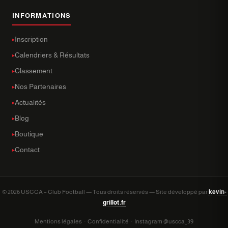
INFORMATIONS
Inscription
Calendriers & Résultats
Classement
Nos Partenaires
Actualités
Blog
Boutique
Contact
© 2026 USCCA – Club Football — Tous droits réservés — Site développé par
kevin-
grillot.fr
Mentions légales
·
Confidentialité
·
Instagram @uscca_39