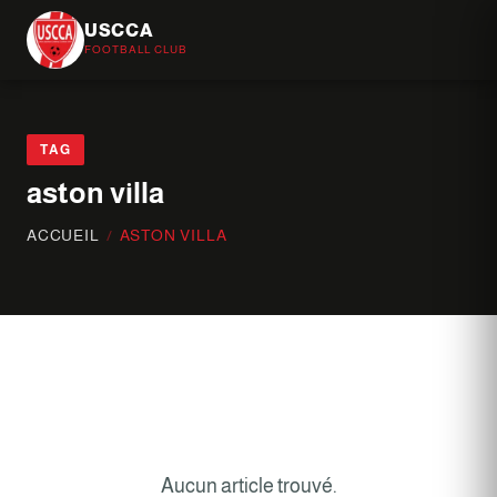
USCCA
FOOTBALL CLUB
TAG
aston villa
ACCUEIL
/
ASTON VILLA
Aucun article trouvé.