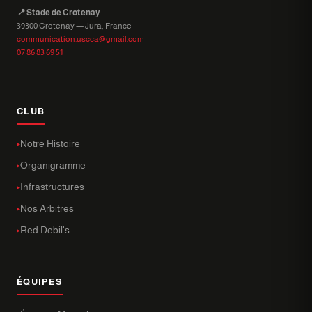
📍 Stade de Crotenay
39300 Crotenay — Jura, France
communication.uscca@gmail.com
07 86 83 69 51
CLUB
Notre Histoire
Organigramme
Infrastructures
Nos Arbitres
Red Debil's
ÉQUIPES