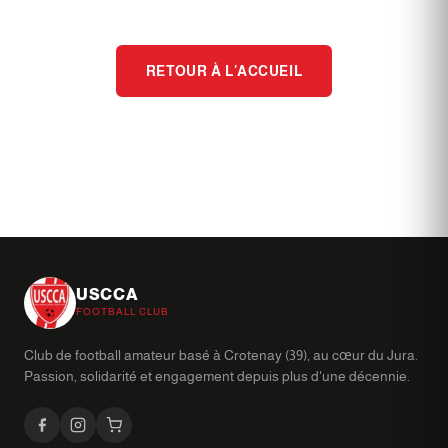
RETOUR À L'ACCUEIL
USCCA
FOOTBALL CLUB
Club de football amateur basé à Crotenay (39), au cœur du Jura.
Passion, solidarité et engagement depuis plus d'une décennie.