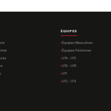
ÉQUIPES
oire
Équipes Masculines
amme
Équipes Féminines
tures
U14 – U15
es
U18 – U19
s
U11
U12 – U13