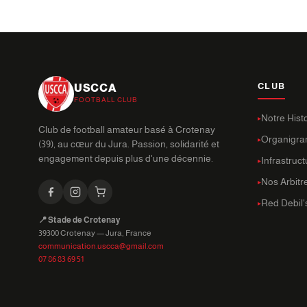
CLUB
USCCA
FOOTBALL CLUB
Notre Hist
Club de football amateur basé à Crotenay
Organigr
(39), au cœur du Jura. Passion, solidarité et
engagement depuis plus d'une décennie.
Infrastruc
Nos Arbitr
Red Debil'
📍 Stade de Crotenay
39300 Crotenay — Jura, France
communication.uscca@gmail.com
07 86 83 69 51