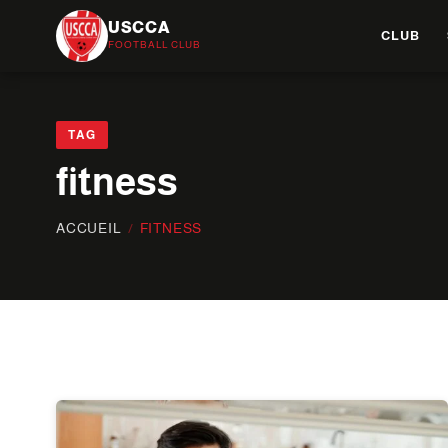
USCCA
CLUB
FOOTBALL CLUB
TAG
fitness
ACCUEIL
/
FITNESS